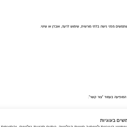
שים מפני גישה בלתי מורשית, שימוש לרעה, אובדן או שינוי.
מופיעה בעמוד "צור קשר".
שים בעוגיות
האחרון יופיע בראש העמוד. מומלץ לעיין במדיניות זו מדי פעם על מנת להתעדכן.
מוש בעוגיות לשיפור חוויית הגלישה, ניתוח תנועת גולשים, והתאמת 