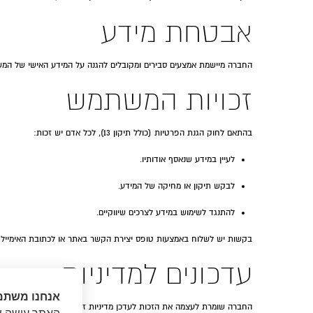
אבטחת מידע
החברה מיישמת אמצעים סבירים ומקובלים להגנה על המידע האישי של המשתמ
זכויות המשתמש
בהתאם לחוק הגנת הפרטיות (כולל תיקון 13), לכל אדם יש זכות:
לעיין במידע שנאסף אודותיו.
לבקש תיקון או מחיקה של המידע.
להתנגד לשימוש במידע לצרכים שיווקיים.
בקשות יש לשלוח באמצעות טופס יצירת הקשר באתר או לכתובת האימייל ה
עדכונים למדיניות
אנחנו משתמ
החברה שומרת לעצמה את הזכות לעדכן מדיניות זו מעת לעת. תאריך העדכון 
האתר עושה שי